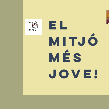
El
mitjó
més
jove!