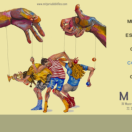
M
ES
C