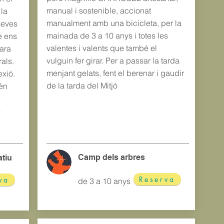
manual i sostenible, accionat
 la
manualment amb una bicicleta, per la
seves
mainada de 3 a 10 anys i totes les
e ens
valentes i valents que també el
ara
vulguin fer girar. Per a passar la tarda
rals.
menjant gelats, fent el berenar i gaudir
exió.
de la tarda del Mitjó
èn
ó
Camp dels arbres
atiu
Reserva
va
de 3 a 10 anys