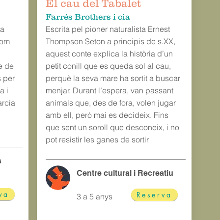
El cau del Tabalet
Farrés Brothers i cia
sa
Escrita pel pioner naturalista Ernest
Tom
Thompson Seton a principis de s.XX,
aquest conte explica la història d’un
e de
petit conill que es queda sol al cau,
s per
perquè la seva mare ha sortit a buscar
a i
menjar. Durant l’espera, van passant
arcía
animals que, des de fora, volen jugar
amb ell, però mai es decideix. Fins
que sent un soroll que desconeix, i no
pot resistir les ganes de sortir
s
Centre cultural i Recreatiu
va
Reserva
3 a 5 anys