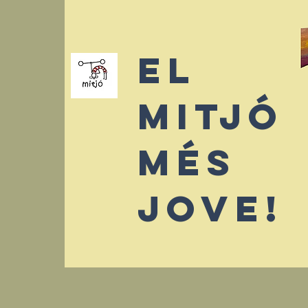
El
mitjó
més
jove!