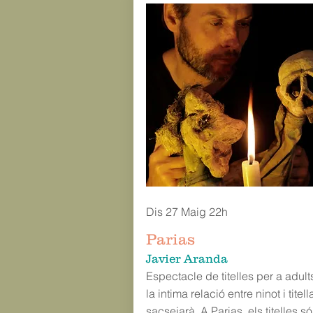
Dis 27 Maig 22h
Parias
Javier Aranda
Espectacle de titelles per a adult
la intima relació entre ninot i titell
sacsejarà. A Parias, els titelles só