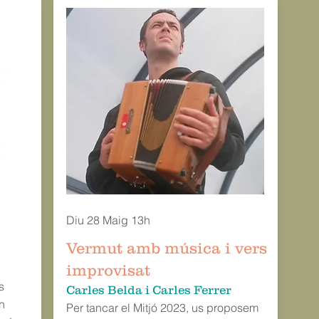
Diu 28 Maig 13h
Vermut amb música i vers
improvisat
s
Carles Belda i Carles Ferrer
n
Per tancar el Mitjó 2023, us proposem