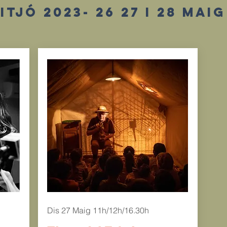
tjó 2023- 26 27 i 28 maig
Dis 27 Maig 11h/12h/16.30h