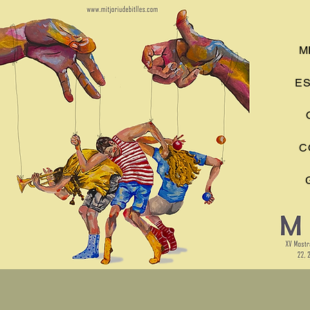
M
ES
C