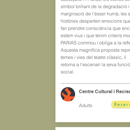
símbol brillant de la degradació i
marginació de l'ésser humà; les 
històries desperten emocions qu
fan prendre consciència que enc
estem vius i que tenim criteris mo
PARIAS commou i obliga a la refl
Aquesta magnífica proposta repr
temes i vies del teatre clàssic, li
retorna a l'escenari la seva funci
social.
Centre Cultural i Recre
Reser
Adults