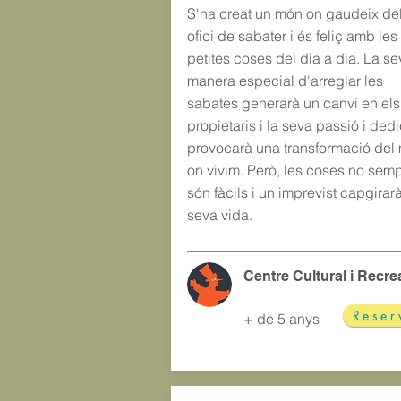
S'ha creat un món on gaudeix de
ofici de sabater i és feliç amb les
petites coses del dia a dia. La se
manera especial d'arreglar les
sabates generarà un canvi en els
propietaris i la seva passió i ded
provocarà una transformació del
on vivim. Però, les coses no sem
són fàcils i un imprevist capgirarà
seva vida.
Centre Cultural i Recre
Reser
+ de 5 anys