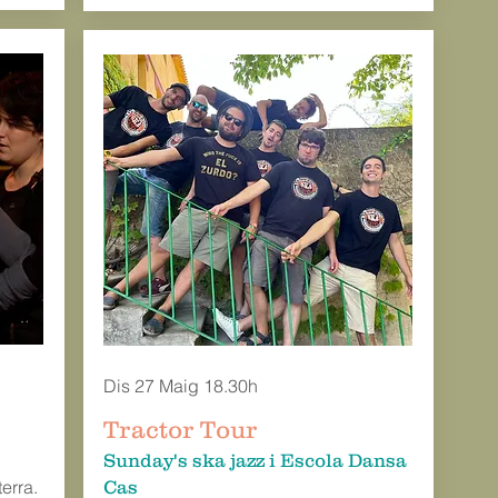
Dis 27 Maig 18.30h
Tractor Tour
Sunday's ska jazz i Escola Dansa
terra.
Cas