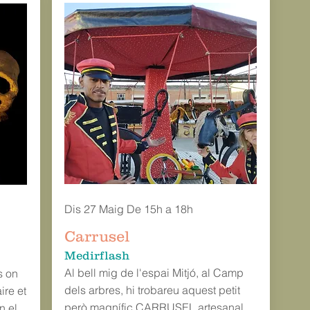
Dis 27 Maig De 15h a 18h
Carrusel
Medirflash
Al bell mig de l'espai Mitjó, al Camp
s on
dels arbres, hi trobareu aquest petit
aire et
però magnífic CARRUSEL artesanal,
n el