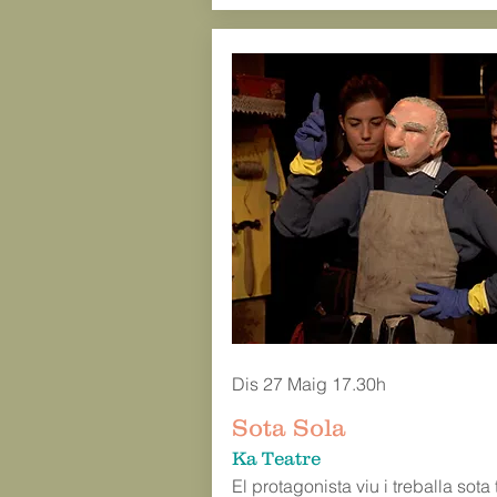
Dis 27 Maig 17.30h
Sota Sola
Ka Teatre
El protagonista viu i treballa sota 