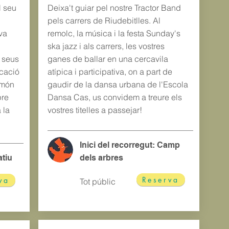
l seu
Deixa't guiar pel nostre Tractor Band
pels carrers de Riudebitlles. Al
va
remolc, la música i la festa Sunday's
ska jazz i als carrers, les vostres
 seus
ganes de ballar en una cercavila
icació
atípica i participativa, on a part de
 món
gaudir de la dansa urbana de l'Escola
pre
Dansa Cas, us convidem a treure els
 la
vostres titelles a passejar!
Inici del recorregut: Camp
atiu
dels arbres
Reserva
va
Tot públic