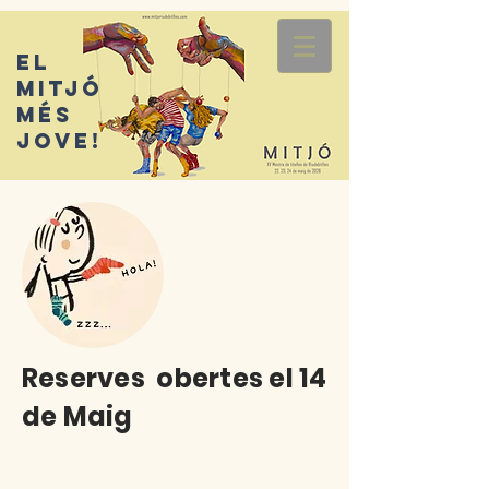
El
mitjó
més
jove!
Reserves obertes el 14
de Maig